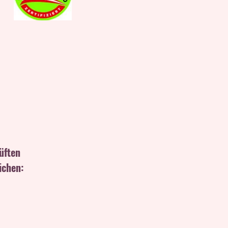
üften
ichen: