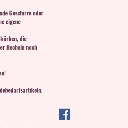
ende Geschirre oder
ne eigene
lkörben, die
der Hecheln noch
en!
debedarfsartikeln.