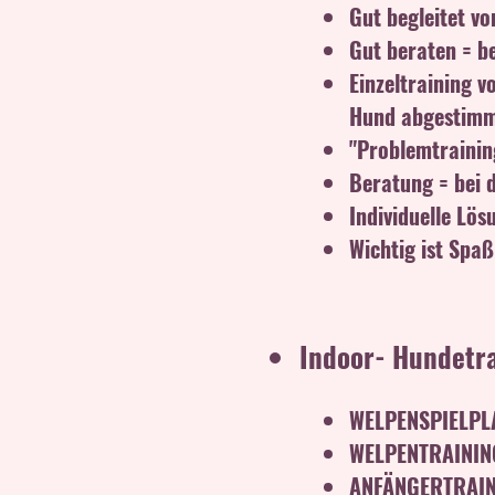
Gut begleitet v
Gut beraten = b
Einzeltraining 
Hund abgestim
"Problemtraining
Beratung = bei 
Individuelle Lö
Wichtig ist Spa
Indoor- Hundetr
WELPENSPIELPL
WELPENTRAININ
ANFÄNGERTRAI