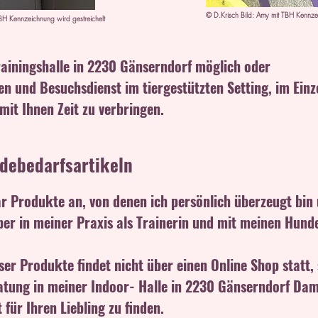
© D.Krisch Bild: Amy mit TBH Kennz
TBH Kennzeichnung wird gestreichelt
Trainingshalle in 2230 Gänserndorf möglich oder
en und Besuchsdienst im tiergestützten Setting, im Einz
it Ihnen Zeit zu verbringen.​
debedarfsartikeln
ar Produkte an, von denen ich persönlich überzeugt bin 
ber in meiner Praxis als Trainerin und mit meinen Hun
ser Produkte findet nicht über einen Online Shop statt
atung in meiner Indoor- Halle in 2230 Gänserndorf Da
 für Ihren Liebling zu finden.