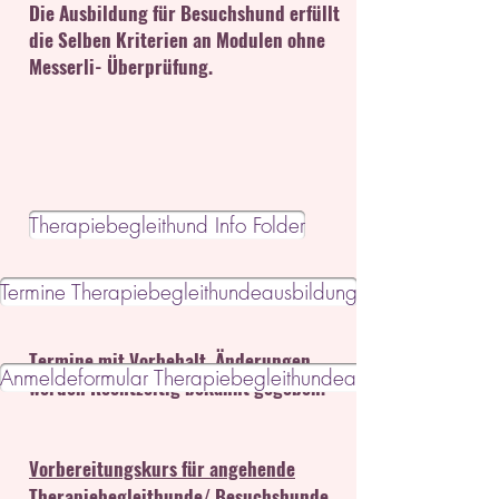
Die Ausbildung für Besuchshund erfüllt
die Selben Kriterien an Modulen ohne
Messerli- Überprüfung.
Therapiebegleithund Info Folder
Termine Therapiebegleithundeausbildung
Termine mit Vorbehalt, Änderungen
Anmeldeformular Therapiebegleithundeausbildung
werden Rechtzeitig bekannt gegeben.
Vorbereitungskurs für angehende
Therapiebegleithunde/ Besuchshunde