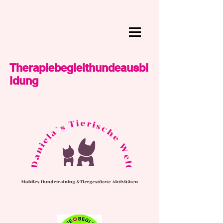
Therapiebegleithundeausbi
ldung