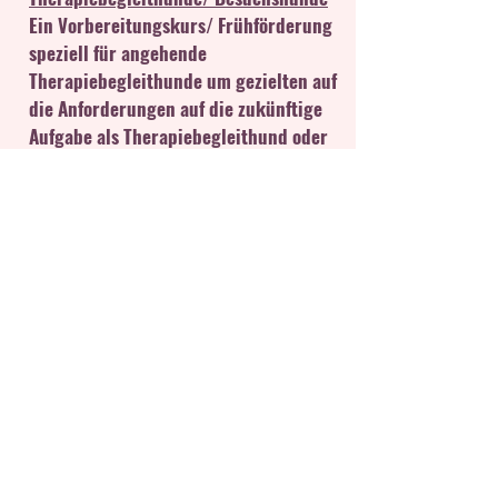
Ein Vorbereitungskurs/ Frühförderung
speziell für angehende
Therapiebegleithunde um gezielten auf
die Anforderungen auf die zukünftige
Aufgabe als Therapiebegleithund oder
Besuchshund ohne Überforderung
hinzutrainieren. Je nach Entwicklung
des Hundes sind 2-3 Durchgänge nötig,
Buchbar zu je 5 Einheiten.
​Dauer 5 Einheiten/ Einstieg jederzeit
möglich siehe Infozettel:
Samstag 10:00 - 10:45
Freie Plätze: ja